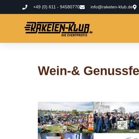
+49 (0) 611 - 94580770
info@raketen-klub.de
Wein-& Genussfe